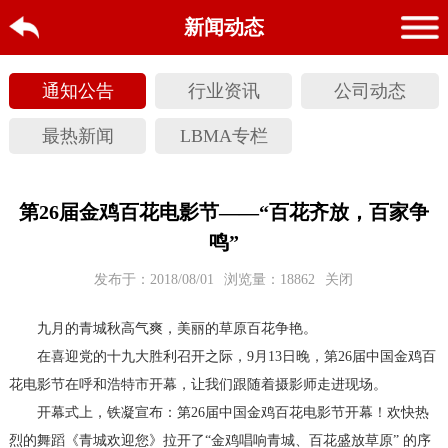
新闻动态
通知公告
行业资讯
公司动态
最热新闻
LBMA专栏
第26届金鸡百花电影节——“百花齐放，百家争
鸣”
发布于：2018/08/01
浏览量：18862
关闭
九月的青城秋高气爽，美丽的草原百花争艳。
在喜迎党的十九大胜利召开之际，9月13日晚，第26届中国金鸡百
花电影节在呼和浩特市开幕，让我们跟随着摄影师走进现场。
开幕式上，铁凝宣布：
第26届中国金鸡百花电影节开幕！欢快热
烈的舞蹈《青城欢迎您》拉开了“金鸡唱响青城、百花盛放草原” 的序