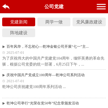
公司党建
党建新闻
两学一做
党风廉政建设
阵地建设
百年风华，不忘初心—乾坤金银公司开展“七一”主...
2025-07-01
为了庆祝伟大的中国共产党建党104周年，缅怀英勇的革命先
驱，根据公司党委的统一部署，6月25日下午，...
庆祝中国共产党成立100周年—乾坤公司系列活动
2021-07-01
乾坤公司庆祝建党100周年系列活动 ...
乾坤公司举行“光荣在党50年”纪念章颁发活动