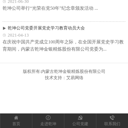
2021-06-30
乾坤公司举行“光荣在党50年”纪念章颁发活动 ...
乾坤公司党委开展党史学习教育动员大会
2021-04-13
在庆祝中国共产党成立100周年之际，在全国开展党史学习教
育期间，内蒙古乾坤金银精炼股份有限公司党委为...
版权所有:内蒙古乾坤金银精炼股份有限公司
技术支持：艾易网络
首页
走进乾坤
公司党建
联系我们