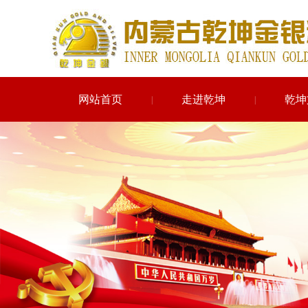
网站首页
走进乾坤
乾坤
|
|