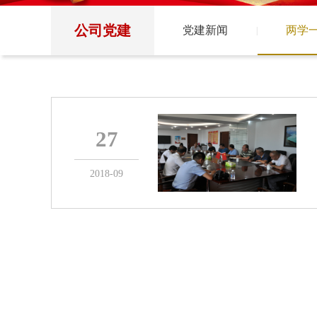
公司党建
党建新闻
两学
|
27
2018-09