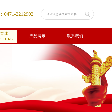
471-2212902
司党建
产品展示
联系我们
|
BUILDING