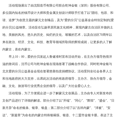
活动现场展出了由沈阳造币有限公司联合乾坤金银（深圳）股份有限公司、
多位国内知名的钱币设计大师和贵金属文创设计师联手打造了以“团结、包容、和
谐、追梦”为创意主题的蒙元文创臻品，及为“爱的分贝”公益基金会特别定制的[爱
的分贝]公益铜章。活动旨在弘扬草原民族文化精神，展现内蒙古自治区丰饶的土
地、美丽的风光、悠久的历史、灿烂的文化、璀璨的艺术，以及自治区70周年以
来在政治、经济、文化、科技、教育等领域所取得的辉煌成就，让更多的人了解
内蒙古，喜欢内蒙古。
早上10：00，爱的分贝发起人鲁健准时宣布活动开始，在主办方领导热情洋
溢的致词后，沈币公司与乾坤金银在现场签署了战略合作协议、同时乾坤金银与
北京爱的分贝公益基金会现在签署慈善拍卖捐赠协议。活动受到全社会各界人士
和当地政府的大力支持，出席此次活动的有政府领导，主办方、协办方领导，金
融、文化、旅游等行业优秀
企业的领导，以及广大社会爱心人士。
活动现场，为了方便观众进一步了解蒙元文创展品，主办由专人对新发布的
文创产品进行了详细的解读。部分介绍了以“开端”、“同心”、“辉煌”、“盛会”、“日
新月异”命名的银条、银章、银盘；第二部分介绍了以“吉祥内蒙”、“泽被”、“安
达”、“新篇章”为命名的内蒙古特殊银碗筷、银壶、十二盟市金银卡册。表达了主