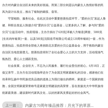
办方对内蒙古自治区未来的美好祝福。而第二部分则是以内蒙古人热情好客的民
风为设计出发点，推出了银制的碗筷、壶等。
守望相助、服务社会。在此次活动中重要慈善拍卖环节，“爱的分贝”发起人鲁
健、和联合发起人陈捷介绍“爱的分贝”公益基金，让更多的人了解、参与到“爱的
分贝”公益活动中。拍卖现场，主办方捐出了628克[泽被八方银壶]两套、5000克
[生肖鸡年银章]一套、以及500克[沈阳造币有限公司成立120周年银砖]一套，作为
慈善拍品，拍卖所得全部收入将捐助北京爱的分贝公益基金会，用于救助内蒙古
自治区当地贫困聋儿。慈善拍卖得到了全社会爱心人士的大力支持，活动现场气
氛热烈、爱心人士踊跃竞拍。
社会发展、企业壮大，不忘为人民服务、履行社会责任的初心。6月18日，正
值父亲节，主办方在活动现场举还办了为全国文明家庭献礼的活动，感谢他们在
传承和弘扬中华民族优良品德的道路上为我们做出的榜样。家庭是一个国家的细
胞，全国文明家庭荣誉称号是家庭文明建设的高荣誉，旨在发扬光大中华民族传
统家庭美德，建设新时代家风文化，以好的家风支撑起好的社会风气。
上一篇：
内蒙古70周年臻品推荐：月光下的草原...